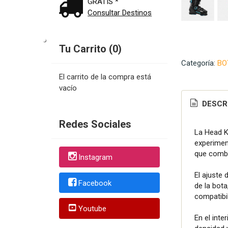
GRATIS *
Consultar Destinos
Tu Carrito (0)
Categoría:
BO
El carrito de la compra está
vacío
DESCR
Redes Sociales
La Head K
experimen
que combin
Instagram
El ajuste 
Facebook
de la bota
compatibil
Youtube
En el int