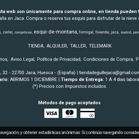
sta web son únicamente para compra online, en tienda pueden t
ña en Jaca. Compra o reserva tus esquís para disfrutar de la nieve d
esqui-de-montana
u
cerler
formigal
freeride
jaca
competicion
madrid
pam
TIENDA
ALQUILER
TALLER
TELEMARK
anos
Aviso Legal
Política de Privacidad
Condiciones de Compra
P
a, 32 - 22700 Jaca, Huesca - (España) | tiendadeguillejaca@gmail.co
ario:
ABRIMOS 1 DICIEMBRE |
Tiempo de Entrega:
1 A 4 dias labor
(*) Precios con Impuestos incluidos
Métodos de pago aceptados
navegación, y obtener estadísticas anónimas. Si continúa navegando consid
La Tienda de Guille Jaca
- Copyright © 2026 [5154] - Con la tecnología de Palbin.com