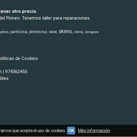
ener otro precio.
el Pirineo. Tenemos taller para reparaciones.
skimo
race
panticosa
pirineo-sur
plona
vitoria
zaragoza
olíticas de Cookies
m |
974362455
ables
eramos que acepta el uso de cookies.
OK
Más información