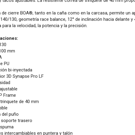
y tacos ajustables. La resistente correa de trinquete de 40 mm propo
a de cierre BOA®, tanto en la caña como en la carcasa, permite un a
e 140/130, geometría race balance, 12° de inclinación hacia delante y
 para la velocidad, la potencia y la precisión.
caciones:
/130
 100 mm
A
de PU
ión bi-inyectada
erior 3D Synapse Pro LF
sidad
ajustable
 HP Frame
 trinquete de 40 mm
xible
n del puño
l soporte trasero
espuma
es intercambiables en puntera y talón