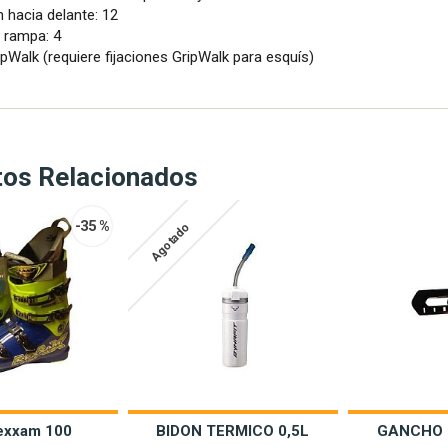
n hacia delante: 12
 rampa: 4
pWalk (requiere fijaciones GripWalk para esquís)
tos Relacionados
-35 %
Agotado
rexxam 100
BIDON TERMICO 0,5L
GANCHO 