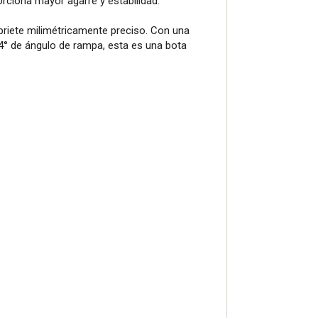
rciona mayor agarre y estabilidad.
priete milimétricamente preciso. Con una
 4° de ángulo de rampa, esta es una bota