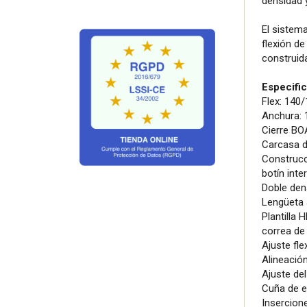
densidad 
El sistem
flexión d
construida
Especifi
Flex: 140
Anchura:
Cierre BO
Carcasa 
Construcc
botín int
Doble den
Lengüeta 
Plantilla
correa de
Ajuste fle
Alineació
Ajuste de
Cuña de 
Insercion