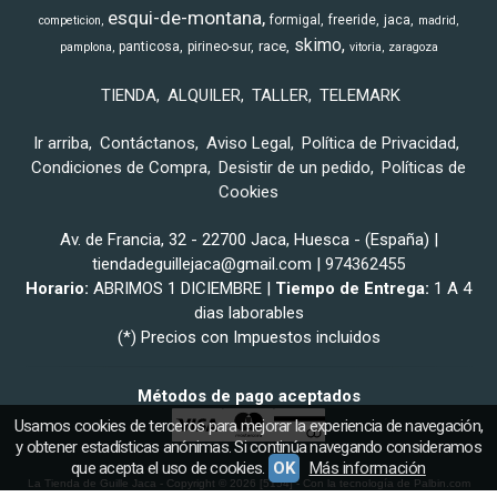
esqui-de-montana
formigal
freeride
jaca
competicion
madrid
skimo
race
panticosa
pirineo-sur
pamplona
vitoria
zaragoza
TIENDA
ALQUILER
TALLER
TELEMARK
Ir arriba
Contáctanos
Aviso Legal
Política de Privacidad
Condiciones de Compra
Desistir de un pedido
Políticas de
Cookies
Av. de Francia, 32 - 22700 Jaca, Huesca - (España) |
tiendadeguillejaca@gmail.com |
974362455
Horario:
ABRIMOS 1 DICIEMBRE |
Tiempo de Entrega:
1 A 4
dias laborables
(*) Precios con Impuestos incluidos
Métodos de pago aceptados
Usamos cookies de terceros para mejorar la experiencia de navegación,
y obtener estadísticas anónimas. Si continúa navegando consideramos
que acepta el uso de cookies.
OK
Más información
La Tienda de Guille Jaca
- Copyright © 2026 [5154] - Con la tecnología de Palbin.com