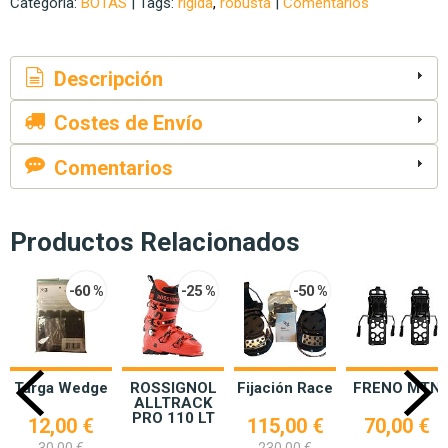
Categoría:
BOTAS
|
Tags:
rigida
robusta
|
Comentarios
Descripción
Costes de Envío
Comentarios
Productos Relacionados
-60 %
-25 %
-50 %
Targa Wedge
ROSSIGNOL
Fijación Race
FRENO MTN
ALLTRACK
PRO 110 LT
12,00 €
115,00 €
70,00 €
30,00 €
230,00 €