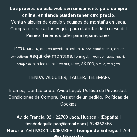
Los precios de esta web son únicamente para compra
online, en tienda pueden tener otro precio.
Venta y alquiler de esquís y equipos de montaña en Jaca.
Compra o reserva tus esquís para disfrutar de la nieve del
Pirineo. Tenemos taller para reparaciones.
LIGERA
aragon-aventura
astun
candanchu
cerler
MUJER
bilbao
esqui-de-montana
formigal
freeride
jaca
competicion
madrid
skimo
race
panticosa
pirineo-sur
pamplona
vitoria
zaragoza
TIENDA
ALQUILER
TALLER
TELEMARK
Ir arriba
Contáctanos
Aviso Legal
Política de Privacidad
Condiciones de Compra
Desistir de un pedido
Políticas de
Cookies
Av. de Francia, 32 - 22700 Jaca, Huesca - (España) |
tiendadeguillejaca@gmail.com |
974362455
Horario:
ABRIMOS 1 DICIEMBRE |
Tiempo de Entrega:
1 A 4