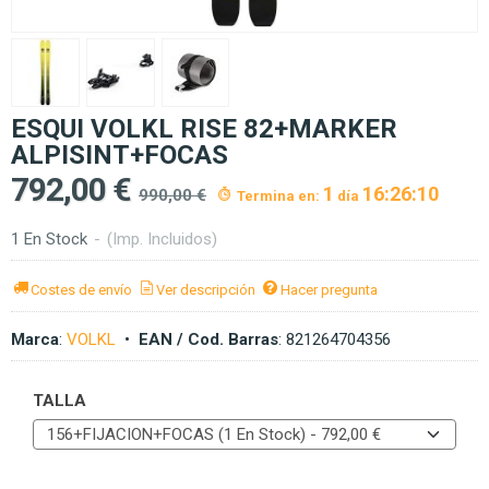
ESQUI VOLKL RISE 82+MARKER
ALPISINT+FOCAS
792,00 €
1
16:26:09
990,00 €
Termina en:
día
1 En Stock
-
(Imp. Incluidos)
Costes de envío
Ver descripción
Hacer pregunta
Marca
:
VOLKL
•
EAN / Cod. Barras
:
821264704356
TALLA