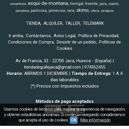
esqui-de-montana
formigal
freeride
jaca
competicion
madrid
skimo
race
panticosa
pirineo-sur
pamplona
vitoria
zaragoza
TIENDA
ALQUILER
TALLER
TELEMARK
Ir arriba
Contáctanos
Aviso Legal
Política de Privacidad
Condiciones de Compra
Desistir de un pedido
Políticas de
Cookies
Av. de Francia, 32 - 22700 Jaca, Huesca - (España) |
tiendadeguillejaca@gmail.com |
974362455
Horario:
ABRIMOS 1 DICIEMBRE |
Tiempo de Entrega:
1 A 4
dias laborables
(*) Precios con Impuestos incluidos
Métodos de pago aceptados
Usamos cookies de terceros para mejorar la experiencia de navegación,
y obtener estadísticas anónimas. Si continúa navegando consideramos
que acepta el uso de cookies.
OK
Más información
La Tienda de Guille Jaca
- Copyright © 2026 [5154] - Con la tecnología de Palbin.com