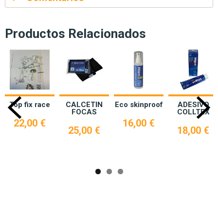
Productos Relacionados
Top fix race
CALCETIN
Eco skinproof
ADESIVO
FOCAS
COLLTEX
22,00 €
16,00 €
25,00 €
18,00 €