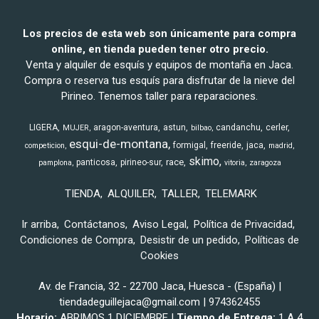
Los precios de esta web son únicamente para compra
online, en tienda pueden tener otro precio.
Venta y alquiler de esquís y equipos de montaña en Jaca.
Compra o reserva tus esquís para disfrutar de la nieve del
Pirineo. Tenemos taller para reparaciones.
LIGERA
aragon-aventura
astun
candanchu
cerler
MUJER
bilbao
esqui-de-montana
formigal
freeride
jaca
competicion
madrid
skimo
race
panticosa
pirineo-sur
pamplona
vitoria
zaragoza
TIENDA
ALQUILER
TALLER
TELEMARK
Ir arriba
Contáctanos
Aviso Legal
Política de Privacidad
Condiciones de Compra
Desistir de un pedido
Políticas de
Cookies
Av. de Francia, 32 - 22700 Jaca, Huesca - (España) |
tiendadeguillejaca@gmail.com |
974362455
Horario:
ABRIMOS 1 DICIEMBRE |
Tiempo de Entrega:
1 A 4