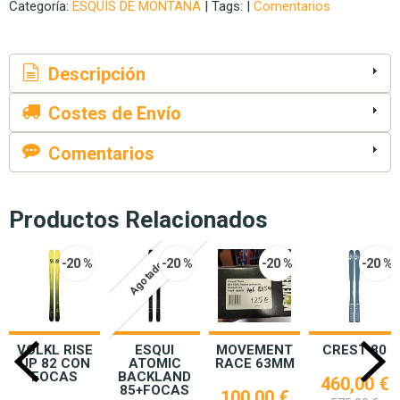
Categoría:
ESQUÍS DE MONTAÑA
|
Tags:
|
Comentarios
Descripción
Costes de Envío
Comentarios
Productos Relacionados
-20 %
-20 %
-20 %
-20 %
Agotado
VOLKL RISE
ESQUI
MOVEMENT
CREST 80
UP 82 CON
ATOMIC
RACE 63MM
FOCAS
BACKLAND
460,00 €
85+FOCAS
100,00 €