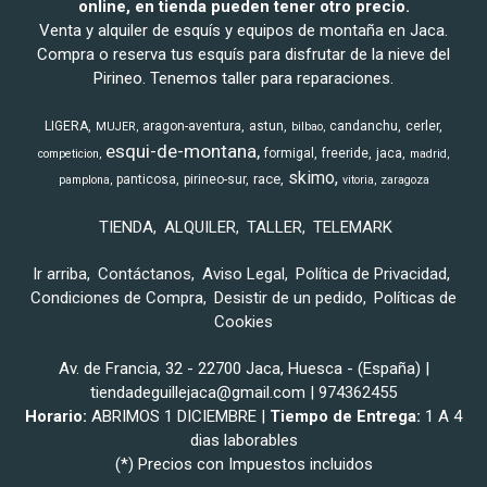
online, en tienda pueden tener otro precio.
Venta y alquiler de esquís y equipos de montaña en Jaca.
Compra o reserva tus esquís para disfrutar de la nieve del
Pirineo. Tenemos taller para reparaciones.
LIGERA
aragon-aventura
astun
candanchu
cerler
MUJER
bilbao
esqui-de-montana
formigal
freeride
jaca
competicion
madrid
skimo
race
panticosa
pirineo-sur
pamplona
vitoria
zaragoza
TIENDA
ALQUILER
TALLER
TELEMARK
Ir arriba
Contáctanos
Aviso Legal
Política de Privacidad
Condiciones de Compra
Desistir de un pedido
Políticas de
Cookies
Av. de Francia, 32 - 22700 Jaca, Huesca - (España) |
tiendadeguillejaca@gmail.com |
974362455
Horario:
ABRIMOS 1 DICIEMBRE |
Tiempo de Entrega:
1 A 4
dias laborables
(*) Precios con Impuestos incluidos