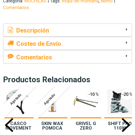
Categoría:
MOCHILAS
|
Tags:
esqui-de-montana
skimo
|
Comentarios
Descripción
Costes de Envío
Comentarios
Productos Relacionados
-10 %
-20 %
Agotado
Agotado
CASCO
SKIN WAX
GRIVEL G
SHIFT PRO
MOVEMENT
POMOCA
ZERO
110W