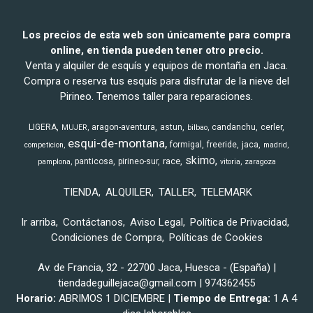
Los precios de esta web son únicamente para compra
online, en tienda pueden tener otro precio.
Venta y alquiler de esquís y equipos de montaña en Jaca.
Compra o reserva tus esquís para disfrutar de la nieve del
Pirineo. Tenemos taller para reparaciones.
LIGERA
aragon-aventura
astun
candanchu
cerler
MUJER
bilbao
esqui-de-montana
formigal
freeride
jaca
competicion
madrid
skimo
race
panticosa
pirineo-sur
pamplona
vitoria
zaragoza
TIENDA
ALQUILER
TALLER
TELEMARK
Ir arriba
Contáctanos
Aviso Legal
Política de Privacidad
Condiciones de Compra
Políticas de Cookies
Av. de Francia, 32 - 22700 Jaca, Huesca - (España) |
tiendadeguillejaca@gmail.com |
974362455
Horario:
ABRIMOS 1 DICIEMBRE |
Tiempo de Entrega:
1 A 4