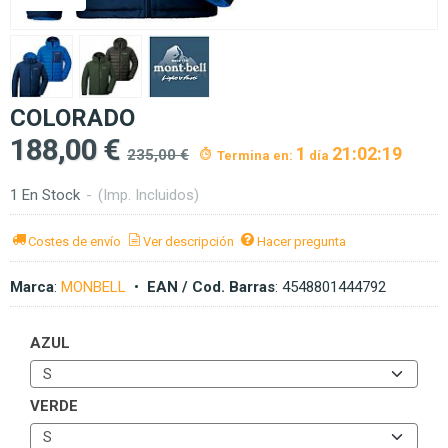
COLORADO
188,00 €
1
21:02:19
235,00 €
Termina en:
día
1 En Stock
-
(Imp. Incluidos)
Costes de envío
Ver descripción
Hacer pregunta
Marca
:
MONBELL
•
EAN / Cod. Barras
:
4548801444792
AZUL
VERDE