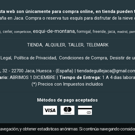
sta web son únicamente para compra online, en tienda pueden t
ña en Jaca. Compra o reserva tus esquís para disfrutar de la nieve d
esqui-de-montana
u
cerler
formigal
freeride
jaca
competicion
madrid
pam
TIENDA
ALQUILER
TALLER
TELEMARK
 Legal
Política de Privacidad
Condiciones de Compra
Desistir de 
a, 32 - 22700 Jaca, Huesca - (España) | tiendadeguillejaca@gmail.co
ario:
ABRIMOS 1 DICIEMBRE |
Tiempo de Entrega:
1 A 4 dias labor
(*) Precios con Impuestos incluidos
Métodos de pago aceptados
navegación, y obtener estadísticas anónimas. Si continúa navegando consid
La Tienda de Guille Jaca
- Copyright © 2026 [5154] - Con la tecnología de Palbin.com