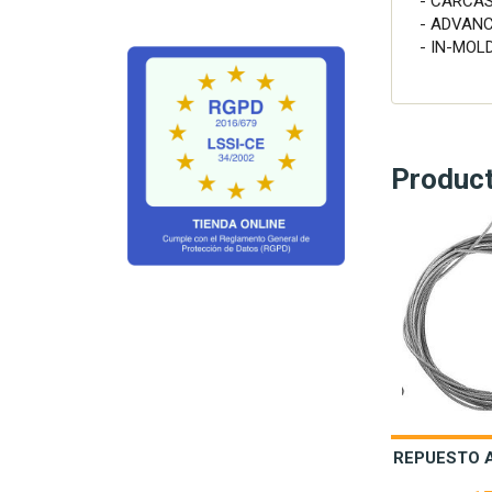
- CARCA
- ADVAN
- IN-MOL
Produc
REPUESTO A