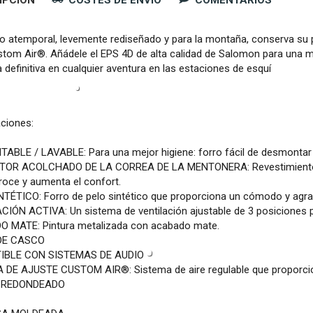
IPCIÓN
COSTES DE ENVÍO
COMENTARIOS
o atemporal, levemente rediseñado y para la montaña, conserva su per
stom Air®. Añádele el EPS 4D de alta calidad de Salomon para una m
 definitiva en cualquier aventura en las estaciones de esquí
aciones:
ABLE / LAVABLE: Para una mejor higiene: forro fácil de desmontar 
TOR ACOLCHADO DE LA CORREA DE LA MENTONERA: Revestimiento a
 roce y aumenta el confort.
NTÉTICO: Forro de pelo sintético que proporciona un cómodo y agra
CIÓN ACTIVA: Un sistema de ventilación ajustable de 3 posiciones p
O MATE: Pintura metalizada con acabado mate.
DE CASCO
IBLE CON SISTEMAS DE AUDIO
 DE AJUSTE CUSTOM AIR®: Sistema de aire regulable que proporcio
E REDONDEADO