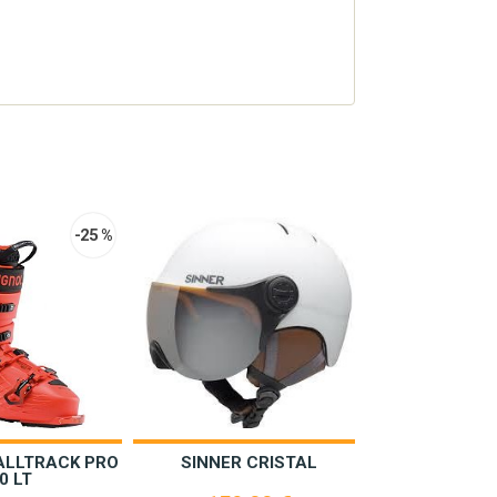
-25 %
ALLTRACK PRO
SINNER CRISTAL
BELAY 
0 LT