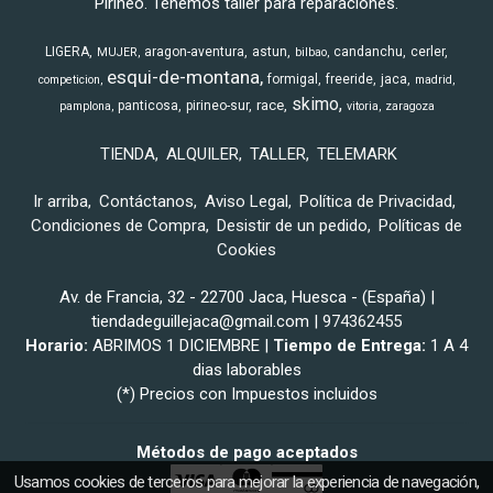
Pirineo. Tenemos taller para reparaciones.
LIGERA
aragon-aventura
astun
candanchu
cerler
MUJER
bilbao
esqui-de-montana
formigal
freeride
jaca
competicion
madrid
skimo
race
panticosa
pirineo-sur
pamplona
vitoria
zaragoza
TIENDA
ALQUILER
TALLER
TELEMARK
Ir arriba
Contáctanos
Aviso Legal
Política de Privacidad
Condiciones de Compra
Desistir de un pedido
Políticas de
Cookies
Av. de Francia, 32 - 22700 Jaca, Huesca - (España) |
tiendadeguillejaca@gmail.com |
974362455
Horario:
ABRIMOS 1 DICIEMBRE |
Tiempo de Entrega:
1 A 4
dias laborables
(*) Precios con Impuestos incluidos
Métodos de pago aceptados
Usamos cookies de terceros para mejorar la experiencia de navegación,