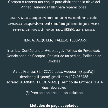
Compra o reserva tus esquís para disfrutar de la nieve del
Pirineo. Tenemos taller para reparaciones.
LIGERA
aragon-aventura
astun
candanchu
cerler
MUJER
bilbao
esqui-de-montana
formigal
freeride
jaca
competicion
madrid
skimo
race
panticosa
pirineo-sur
pamplona
vitoria
zaragoza
TIENDA
ALQUILER
TALLER
TELEMARK
Ir arriba
Contáctanos
Aviso Legal
Política de Privacidad
Condiciones de Compra
Desistir de un pedido
Políticas de
Cookies
Av. de Francia, 32 - 22700 Jaca, Huesca - (España) |
tiendadeguillejaca@gmail.com |
974362455
Horario:
ABRIMOS 1 DICIEMBRE |
Tiempo de Entrega:
1 A 4
dias laborables
(*) Precios con Impuestos incluidos
Métodos de pago aceptados