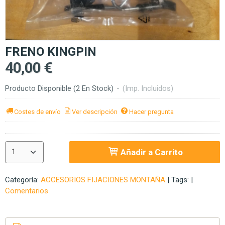
FRENO KINGPIN
40,00 €
Producto Disponible
(2 En Stock)
-
(Imp. Incluidos)
Costes de envío
Ver descripción
Hacer pregunta
Añadir a Carrito
Categoría:
ACCESORIOS FIJACIONES MONTAÑA
|
Tags:
|
Comentarios