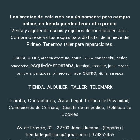
Los precios de esta web son únicamente para compra
online, en tienda pueden tener otro precio.
Venta y alquiler de esquís y equipos de montaña en Jaca.
Compra o reserva tus esquís para disfrutar de la nieve del
Pirineo. Tenemos taller para reparaciones.
LIGERA
aragon-aventura
astun
candanchu
cerler
MUJER
bilbao
esqui-de-montana
formigal
freeride
jaca
competicion
madrid
skimo
race
panticosa
pirineo-sur
pamplona
vitoria
zaragoza
TIENDA
ALQUILER
TALLER
TELEMARK
Ir arriba
Contáctanos
Aviso Legal
Política de Privacidad
Condiciones de Compra
Desistir de un pedido
Políticas de
Cookies
Av. de Francia, 32 - 22700 Jaca, Huesca - (España) |
tiendadeguillejaca@gmail.com |
974362455