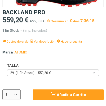
BACKLAND PRO
559,20 €
0
7:36:14
699,00 €
Termina en:
días
1 En Stock
-
(Imp. Incluidos)
Costes de envío
Ver descripción
Hacer pregunta
Marca
:
ATOMIC
TALLA
Añadir a Carrito