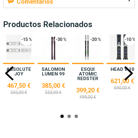
Comentarios
Productos Relacionados
-15 %
-30 %
-20 %
-10 %
ABSOLUTE
SALOMON
ESQUI
HEAD V 10
JOY
LUMEN 99
ATOMIC
REDSTER
621,00 €
467,50 €
385,00 €
690,00 €
399,20 €
550,00 €
550,00 €
499,00 €