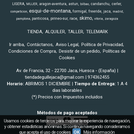
LIGERA
aragon-aventura
astun
candanchu
cerler
MUJER
bilbao
esqui-de-montana
formigal
freeride
jaca
competicion
madrid
skimo
race
panticosa
pirineo-sur
pamplona
vitoria
zaragoza
TIENDA
ALQUILER
TALLER
TELEMARK
Ir arriba
Contáctanos
Aviso Legal
Política de Privacidad
Condiciones de Compra
Desistir de un pedido
Políticas de
Cookies
Av. de Francia, 32 - 22700 Jaca, Huesca - (España) |
tiendadeguillejaca@gmail.com |
974362455
Horario:
ABRIMOS 1 DICIEMBRE |
Tiempo de Entrega:
1 A 4
dias laborables
(*) Precios con Impuestos incluidos
Métodos de pago aceptados
Usamos cookies de terceros para mejorar la experiencia de navegación,
y obtener estadísticas anónimas. Si continúa navegando consideramos
que acepta el uso de cookies.
OK
Más información