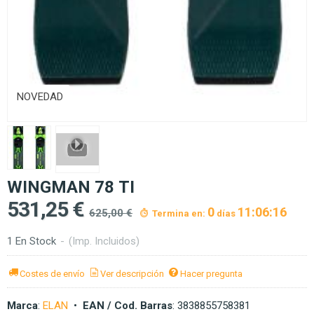
NOVEDAD
WINGMAN 78 TI
531,25 €
0
11:06:15
625,00 €
Termina en:
días
1 En Stock
-
(Imp. Incluidos)
Costes de envío
Ver descripción
Hacer pregunta
Marca
:
ELAN
•
EAN / Cod. Barras
:
3838855758381