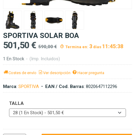
SPORTIVA SOLAR BOA
501,50 €
3
11:45:37
590,00 €
Termina en:
días
1 En Stock
-
(Imp. Incluidos)
Costes de envío
Ver descripción
Hacer pregunta
Marca
:
SPORTIVA
•
EAN / Cod. Barras
:
8020647112296
TALLA